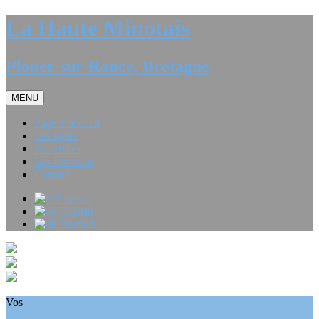
La Haute Minotais
Plouer-sur-Rance, Bretagne
MENU
Page d’accueil
Les Gites
Vos Hôtes
Les Environs
Contact
Français
English
Deutsch
Vos